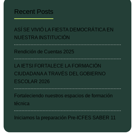
Recent Posts
ASÍ SE VIVIÓ LA FIESTA DEMOCRÁTICA EN
NUESTRA INSTITUCIÓN
Rendición de Cuentas 2025
LA IETSI FORTALECE LA FORMACIÓN
CIUDADANA A TRAVÉS DEL GOBIERNO
ESCOLAR 2026
Fortaleciendo nuestros espacios de formación
técnica
Iniciamos la preparación Pre-ICFES SABER 11