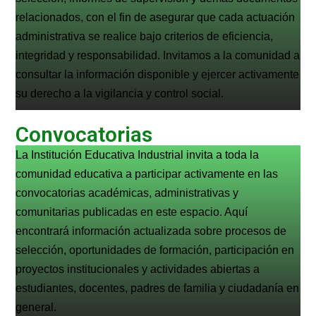
relacionados, con el fin de asegurar que cada actuación
administrativa se realice bajo criterios de eficiencia,
integridad y responsabilidad. Invitamos a la comunidad a
consultar la información disponible y ejercer activamente
su derecho a la vigilancia y control social.
Convocatorias
La Institución Educativa Industrial invita a toda la
comunidad educativa a participar activamente en las
convocatorias académicas, administrativas y
comunitarias publicadas en este espacio. Aquí
encontrará información actualizada sobre procesos de
selección, oportunidades de formación, participación en
proyectos institucionales y actividades abiertas a
estudiantes, docentes, padres de familia y ciudadanía en
general.