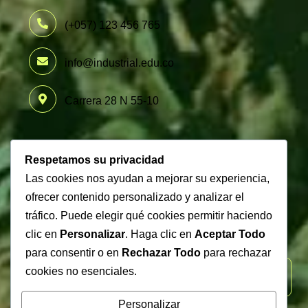
(+057) 123 456 765
info@industrial.edu.co
Carrera 28 N 55-10
Newsletter
Respetamos su privacidad
Las cookies nos ayudan a mejorar su experiencia,
ofrecer contenido personalizado y analizar el
tráfico. Puede elegir qué cookies permitir haciendo
Subscribe our newsletter to get our latest update &
clic en
Personalizar
. Haga clic en
Aceptar Todo
news
para consentir o en
Rechazar Todo
para rechazar
cookies no esenciales.
Personalizar