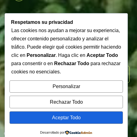
Newsletter
Respetamos su privacidad
Las cookies nos ayudan a mejorar su experiencia,
ofrecer contenido personalizado y analizar el
tráfico. Puede elegir qué cookies permitir haciendo
Subscribe our newsletter to get our latest update &
clic en
Personalizar
. Haga clic en
Aceptar Todo
news
para consentir o en
Rechazar Todo
para rechazar
cookies no esenciales.
Personalizar
Rechazar Todo
Aceptar Todo
© Biscox 2024 All Rights Reserved
Desarrollado por