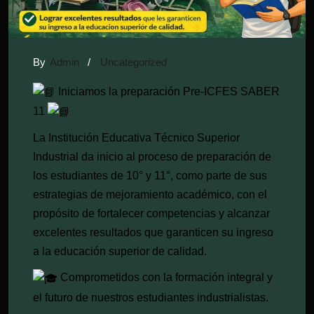
By
Admin
/
Uncategorized
Iniciamos la preparación Pre-ICFES SABER
11
La Institución Educativa Técnico Superior
Industrial da inicio al proceso de preparación de
los estudiantes de 10° y 11°, como parte de sus
estrategias de mejoramiento académico, con el
propósito de fortalecer competencias y alcanzar
excelentes resultados que garanticen su ingreso
a la educación superior de calidad.
Comprometidos con la formación integral y
el futuro de nuestros estudiantes industrialistas.