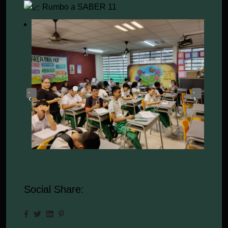
Rumbo a SABER 11
‹
›
Social Share: