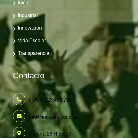
Inicio
Industrial
Innovación
Vida Escolar
Transparencia
Contacto
(+057) 123 456 765
info@industrial.edu.co
Carrera 28 N 55-10